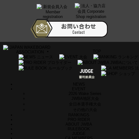
TOP
NEWS
EVENT
2026 Wake Series
JWBA地区大会
全日本選手権大会
その他の大会
RANKINGS
PRO RIDER
ABOUT JWBA
RULEBOOK
JUDGE
CA.MEMBERS