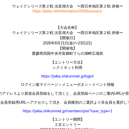
ウェイクシリーズ第２戦 法皇湖大会 〜西日本地区第２戦 併催〜
https://jwba.net/information/2026hououko/
【大会名称】
ウェイクシリーズ第２戦 法皇湖大会 〜西日本地区第２戦 併催〜
【開催日】
2026年8月21日(金)〜23日(日)
【開催地】
愛媛県四国中央市富郷町てらの湖畔広場前
【エントリー方法】
シクミネット利用
https://jwba.shikuminet.jp/login/
ログイン後マイページ＞メニューボタン＞イベント情報
のアドレスより新規会員登録をして頂くと、会員登録ページのご案内URLが
会員登録用URLへアクセスして頂き、会員種別のご選択より非会員を選択し
https://jwba.shikuminet.jp/members/pre/?user_type=1
【エントリー期間】
２次エントリー