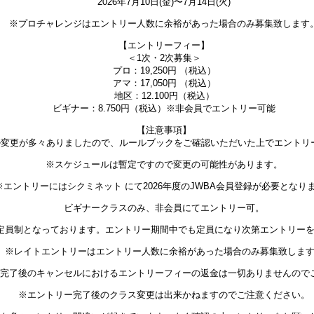
2026年7月10日(金)〜7月14日(火)
※プロチャレンジはエントリー人数に余裕があった場合のみ募集致します
【エントリーフィー】
＜1次・2次募集＞
プロ：19,250円 （税込）
アマ：17,050円 （税込）
地区：12.100円（税込）
ビギナー：8.750円（税込）※非会員でエントリー可能
【注意事項】
ール変更が多々ありましたので、ルールブックをご確認いただいた上でエントリ
※スケジュールは暫定ですので変更の可能性があります。
※エントリーにはシクミネット にて2026年度のJWBA会員登録が必要となり
ビギナークラスのみ、非会員にてエントリー可。
定員制となっております。エントリー期間中でも定員になり次第エントリー
※レイトエントリーはエントリー人数に余裕があった場合のみ募集致しま
完了後のキャンセルにおけるエントリーフィーの返金は一切ありませんので
※エントリー完了後のクラス変更は出来かねますのでご注意ください。