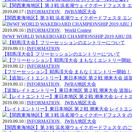
2019.09.17
|
INFORMATION
、
JWBA地区大会
【関西東海地区】第３戦 浜名湖ウェイクボードフェスタ エ
2019.09.16
|
INFORMATION
、
World Contest
IWWF WORLD WAKEBOARD CHAMPIONSHIP 2019 ABU 
2019.09.13
|
INFORMATION
【耶馬渓大会】フリーセッションのエントリーについて
2019.09.12
|
INFORMATION
【フリーセッション】耶馬渓大会 まもなくエントリー開始！
2019.09.11
|
INFORMATION
、
JWBA地区大会
【追加レイトエントリー】東日本地区 第２戦 潮来大会 追加
2019.09.10
|
INFORMATION
、
JWBA地区大会
【レイトエントリー】東日本地区 第２戦 潮来大会 レイトエ
2019.09.10
|
INFORMATION
、
JWBA地区大会
【関西東海地区】第３戦 浜名湖ウェイクボードフェスタ の