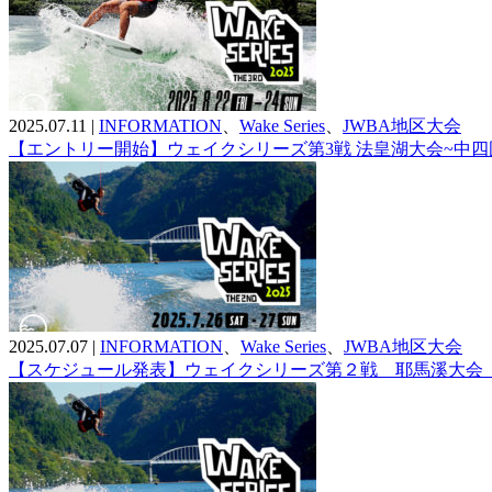
2025.07.11
|
INFORMATION
、
Wake Series
、
JWBA地区大会
【エントリー開始】ウェイクシリーズ第3戦 法皇湖大会~中
2025.07.07
|
INFORMATION
、
Wake Series
、
JWBA地区大会
【スケジュール発表】ウェイクシリーズ第２戦 耶馬溪大会