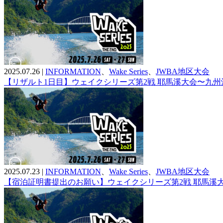
2025.07.26
|
INFORMATION
、
Wake Series
、
JWBA地区大会
【リザルト1日目】ウェイクシリーズ第2戦 耶馬溪大会〜九
2025.07.23
|
INFORMATION
、
Wake Series
、
JWBA地区大会
【宿泊証明書提出のお願い】ウェイクシリーズ第2戦 耶馬溪