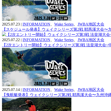
2025.07.23
|
INFORMATION
、
Wake Series
、
JWBA地区大会
【スケジュール発表】ウェイクシリーズ第2戦 耶馬溪大会〜
2025.07.22
|
INFORMATION
、
Wake Series
、
JWBA地区大会
【2次エントリー開始】ウェイクシリーズ第3戦 法皇湖大会~
2025.07.14
|
INFORMATION
、
Wake Series
、
JWBA地区大会
【曳航艇発表】ウェイクシリーズ第2戦 耶馬溪大会〜九州沖