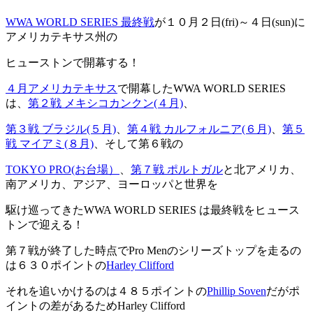
WWA WORLD SERIES 最終戦
が１０月２日(fri)～４日(sun)に
アメリカテキサス州の
ヒューストンで開幕する！
４月アメリカテキサス
で開幕したWWA WORLD SERIES
は、
第２戦 メキシコカンクン(４月)
、
第３戦 ブラジル(５月)
、
第４戦 カルフォルニア(６月)
、
第５
戦 マイアミ(８月)
、そして第６戦の
TOKYO PRO(お台場）
、
第７戦 ポルトガル
と北アメリカ、
南アメリカ、アジア、ヨーロッパと世界を
駆け巡ってきたWWA WORLD SERIES は最終戦をヒュース
トンで迎える！
第７戦が終了した時点でPro Menのシリーズトップを走るの
は６３０ポイントの
Harley Clifford
それを追いかけるのは４８５ポイントの
Phillip Soven
だがポ
イントの差があるためHarley Clifford