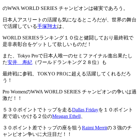
のWWA WORLD SERIES チャンピオンは確実であろう。
日本人アスリートの活躍も気になるところだが、世界の舞台
で活躍している
手塚翔太
は、
WORLD SERIESランキング１０位と健闘しており最終戦で
是非表彰台をゲットして欲しいものだ！
また、Tokyo Proで日本人唯一のセミファイナル進出果たし
た
安井 寿紀
（ワールドランキング２８位）も
最終戦に参戦、TOKYO PROに超える活躍してくれるだろ
う！
Pro WomenのWWA WORLD SERIES チャンピオンの争いは過
激だ！！
５３０ポイントでトップを走る
Dallas Friday
を１０ポイント
差で追いかける２位の
Meagan Ethell
、
３０ポイント差でトップの座を狙う
Raimi Merrit
の３強のチ
ャンピオン争いに大注目だ！！