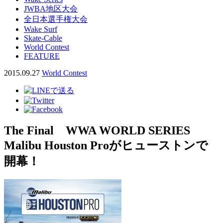
JWBA地区大会
全日本選手権大会
Wake Surf
Skate-Cable
World Contest
FEATURE
2015.09.27
World Contest
The Final WWA WORLD SERIES
Malibu Houston Proがヒューストンで
開幕！