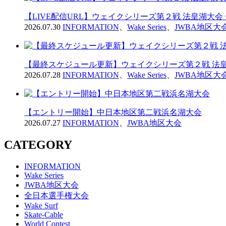
【LIVE配信URL】ウェイクシリーズ第２戦 法皇湖大会
2026.07.30
INFORMATION
、
Wake Series
、
JWBA地区大
【最終スケジュール更新】ウェイクシリーズ第２戦 法皇
2026.07.28
INFORMATION
、
Wake Series
、
JWBA地区大
【エントリー開始】中日本地区第二戦浜名湖大会
2026.07.27
INFORMATION
、
JWBA地区大会
CATEGORY
INFORMATION
Wake Series
JWBA地区大会
全日本選手権大会
Wake Surf
Skate-Cable
World Contest