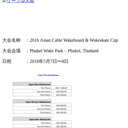
大会名称 ：2016 Asian Cable Wakeboard & Wakeskate Cup
大会会場 ：Phuket Wake Park – Phuket, Thailand
日程 ：2016年5月7日〜8日