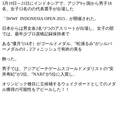
3月19日～21日にインドネシアで、アジア9ヶ国から男子18
名、女子12名のの代表選手が出場した
「IWWF INDONESIA OPEN 2015」が開催された。
日本からは男女各2名づつのアスリートが出場し、女子の部
では、最年少プロ資格記録保持者で
ある”優月”(14才）がゴールドメダル、”松浦るみ”がシルバ
ーメダルの1，2フィニッシュで有終の美を
飾った。
男子では、アジアビーチゲームスゴールドメダリストの”安
井寿紀”が2位、”NARI”が5位に入賞し、
オリンピック種目に立候補するウェイクボードとしてのメダ
ル獲得の可能性をアピールした！！