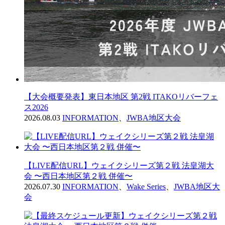
【大会概要発表】東日本地区 第2戦 ITAKOリバーフェ
ス2026
2026.08.03
INFORMATION
、
JWBA地区大会
【LIVE配信URL】ウェイクシリーズ第２戦 法皇湖大
会 〜西日本地区第２戦 併催〜
2026.07.30
INFORMATION
、
Wake Series
、
JWBA地区大
会