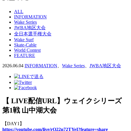
ALL
INFORMATION
Wake Series
JWBA地区大会
全日本選手権大会
Wake Surf
Skate-Cable
World Contest
FEATURE
2026.06.04
INFORMATION
、
Wake Series
、
JWBA地区大会
【 LIVE配信URL】ウェイクシリーズ
第1戦 山中湖大会
【DAY1】
https://youtube.com/live/rQ22n72TYeI?feature=share