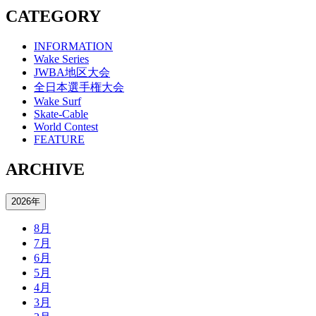
CATEGORY
INFORMATION
Wake Series
JWBA地区大会
全日本選手権大会
Wake Surf
Skate-Cable
World Contest
FEATURE
ARCHIVE
2026年
8月
7月
6月
5月
4月
3月