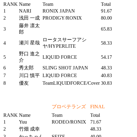
RANK
Name
Team
Total
1
NARI
RONIX JAPAN
91.67
2
浅田 一成
PRODIGY/RONIX
80.00
藤井 凛太
3
65.83
郎
ロータスサーフアシ
瀬川 星哉
4
58.33
ヤ/HYPERLITE
野口 進之
5
LIQUID FORCE
54.17
介
6
秀太郎
SLING SHOT JAPAN
48.33
7
川口 慎平
LIQUID FORCE
40.83
8
優友
TeamLIQUIDFORCE/Cover
30.83
プロベテランズ
FINAL
RANK
Name
Team
Total
1
Yuu
RODEO/RONIX
71.67
2
竹畑 成幸
48.33
3
かっちゃん
SEIZE
40.00