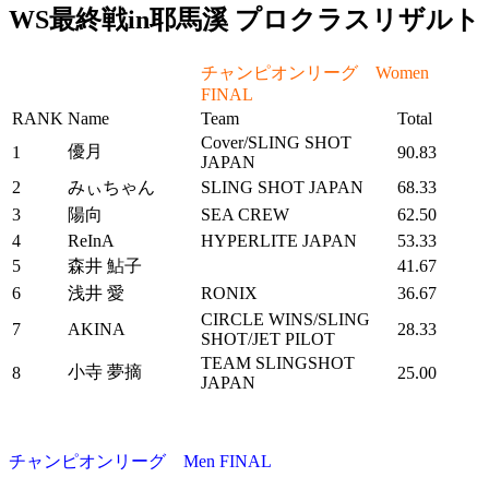
WS最終戦in耶馬溪 プロクラスリザルト
チャンピオンリーグ Women
FINAL
RANK
Name
Team
Total
Cover/SLING SHOT
優月
1
90.83
JAPAN
2
みぃちゃん
SLING SHOT JAPAN
68.33
3
陽向
SEA CREW
62.50
4
ReInA
HYPERLITE JAPAN
53.33
5
森井 鮎子
41.67
6
浅井 愛
RONIX
36.67
CIRCLE WINS/SLING
7
AKINA
28.33
SHOT/JET PILOT
TEAM SLINGSHOT
小寺 夢摘
8
25.00
JAPAN
チャンピオンリーグ Men FINAL