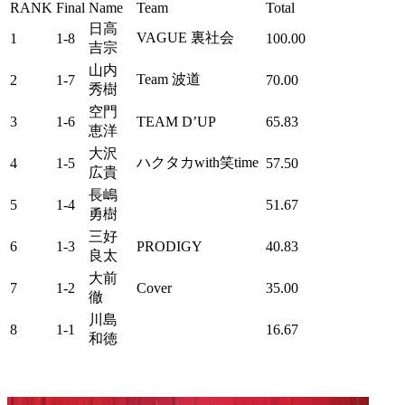
RANK
Final
Name
Team
Total
日高
VAGUE 裏社会
1
1-8
100.00
吉宗
山内
Team 波道
2
1-7
70.00
秀樹
空門
3
1-6
TEAM D’UP
65.83
恵洋
大沢
ハクタカwith笑time
4
1-5
57.50
広貴
長嶋
5
1-4
51.67
勇樹
三好
6
1-3
PRODIGY
40.83
良太
大前
7
1-2
Cover
35.00
徹
川島
8
1-1
16.67
和徳