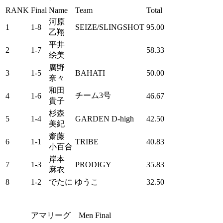
RANK
Final
Name
Team
Total
河原
1
1-8
SEIZE/SLINGSHOT
95.00
乙翔
平井
2
1-7
58.33
絵美
廣野
3
1-5
BAHATI
50.00
奈々
和田
チーム3号
4
1-6
46.67
貴子
杉森
5
1-4
GARDEN D-high
42.50
美紀
齋藤
6
1-1
TRIBE
40.83
小百合
岸本
7
1-3
PRODIGY
35.83
麻衣
8
1-2
でたに ゆうこ
32.50
アマリーグ Men Final