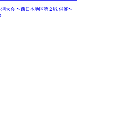
湖大会 〜西日本地区第２戦 併催〜
会