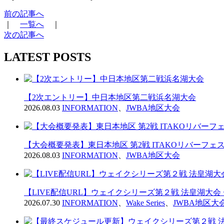
前の記事へ
｜
一覧へ
｜
次の記事へ
LATEST POSTS
【2次エントリー】中日本地区第二戦浜名湖大会
2026.08.03
INFORMATION
、
JWBA地区大会
【大会概要発表】東日本地区 第2戦 ITAKOリバーフェス2
2026.08.03
INFORMATION
、
JWBA地区大会
【LIVE配信URL】ウェイクシリーズ第２戦 法皇湖大会
2026.07.30
INFORMATION
、
Wake Series
、
JWBA地区大