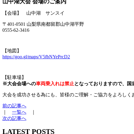
山中湖大会 会場のご案内
【会場】 山中湖 サンスイ
〒401-0501 山梨県南都留郡山中湖平野
0555-62-3416
【地図】
https://goo.gl/maps/V5fbNYePrcD2
【駐車場】
※大会会場への
車両乗入れは禁止
となっておりますので、国道
大会を成功させる為にも、皆様のご理解・ご協力をよろしく
前の記事へ
｜
一覧へ
｜
次の記事へ
LATEST POSTS