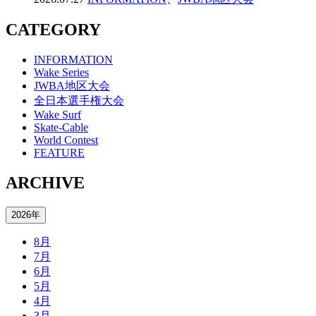
CATEGORY
INFORMATION
Wake Series
JWBA地区大会
全日本選手権大会
Wake Surf
Skate-Cable
World Contest
FEATURE
ARCHIVE
2026年
8月
7月
6月
5月
4月
3月