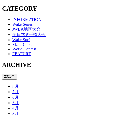
CATEGORY
INFORMATION
Wake Series
JWBA地区大会
全日本選手権大会
Wake Surf
Skate-Cable
World Contest
FEATURE
ARCHIVE
2026年
8月
7月
6月
5月
4月
3月