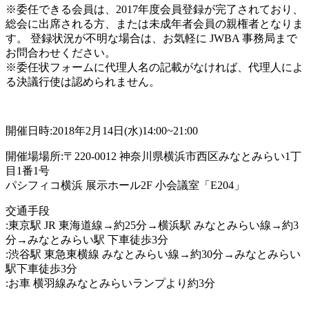
※委任できる会員は、2017年度会員登録が完了されており、
総会に出席される方、または未成年者会員の親権者となりま
す。 登録状況が不明な場合は、お気軽に JWBA 事務局まで
お問合わせください。
※委任状フォームに代理人名の記載がなければ、
代理人によ
る決議行使は認められません。
開催日時:2018年2月14日(水)14:00~21:00
開催場場所:〒220-0012 神奈川県横浜市西区みなとみらい1丁
目1番1号
パシフィコ横浜 展示ホール2F 小会議室「E204」
交通手段
:東京駅 JR 東海道線→約25分→横浜駅 みなとみらい線→約3
分→みなとみらい駅 下車徒歩3分
:渋谷駅 東急東横線 みなとみらい線→約30分→みなとみらい
駅下車徒歩3分
:お車 横羽線みなとみらいランプより約3分