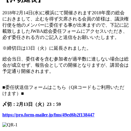
2018年2月14日(水)
に横浜にて開催されます2018年度の総会
におきまして、
止むを得ず欠席される会員の皆様は、
議決権
行使を他のメンバーに委任する事が出来ますので、
下記に記
載致しましたJWBA総会委任フォームにアクセスいただ
き、
必ず委任される方のご記入と送信をお願いいたします。
※
締切日は13日（火）に延長されました。
総会当日、
委任者を含む参加者が過半数に達しない場合は総
会が成立せず、
報告会としての開催となりますが、
講習会は
予定通り開催されます。
■委任状送信フォームはこちら（
QRコードもご利用いただ
けます）■
〆切：2月13日（火）23：59
https://pro.form-mailer.jp/
fms/49ed6b2f138447