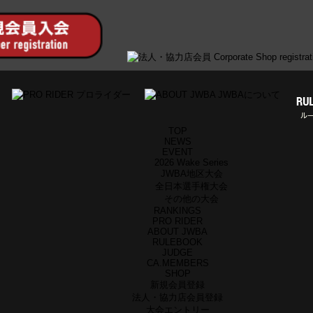
TOP
NEWS
EVENT
2026 Wake Series
JWBA地区大会
全日本選手権大会
その他の大会
RANKINGS
PRO RIDER
ABOUT JWBA
RULEBOOK
JUDGE
CA.MEMBERS
SHOP
新規会員登録
法人・協力店会員登録
大会エントリー