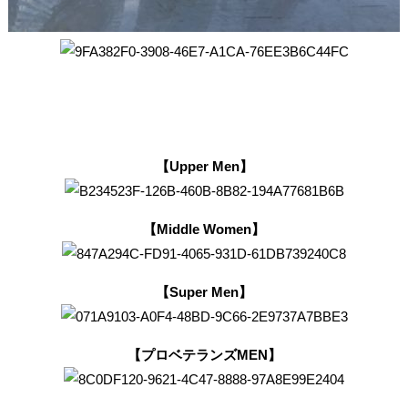
【Upper Men】
【Middle Women】
【Super Men】
【プロベテランズMEN】