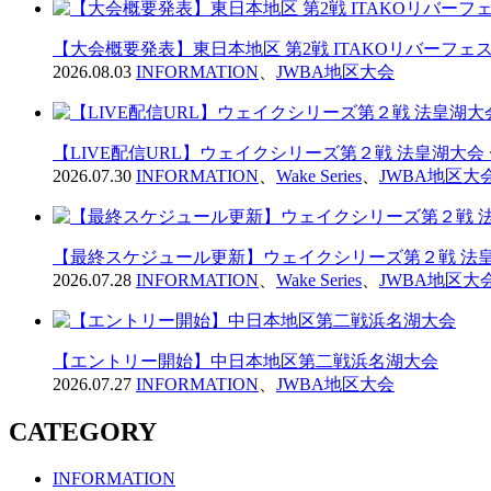
【大会概要発表】東日本地区 第2戦 ITAKOリバーフェス2
2026.08.03
INFORMATION
、
JWBA地区大会
【LIVE配信URL】ウェイクシリーズ第２戦 法皇湖大会
2026.07.30
INFORMATION
、
Wake Series
、
JWBA地区大
【最終スケジュール更新】ウェイクシリーズ第２戦 法皇
2026.07.28
INFORMATION
、
Wake Series
、
JWBA地区大
【エントリー開始】中日本地区第二戦浜名湖大会
2026.07.27
INFORMATION
、
JWBA地区大会
CATEGORY
INFORMATION