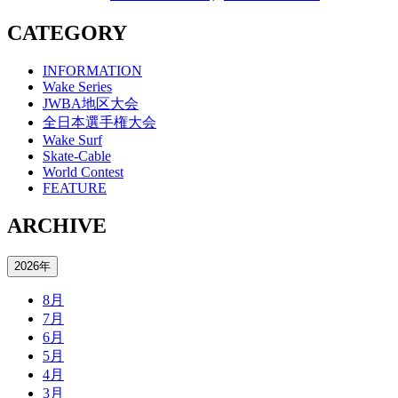
CATEGORY
INFORMATION
Wake Series
JWBA地区大会
全日本選手権大会
Wake Surf
Skate-Cable
World Contest
FEATURE
ARCHIVE
2026年
8月
7月
6月
5月
4月
3月