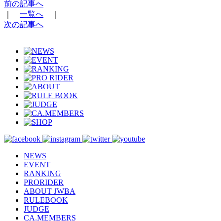
前の記事へ
｜
一覧へ
｜
次の記事へ
NEWS
EVENT
RANKING
PRORIDER
ABOUT JWBA
RULEBOOK
JUDGE
CA.MEMBERS