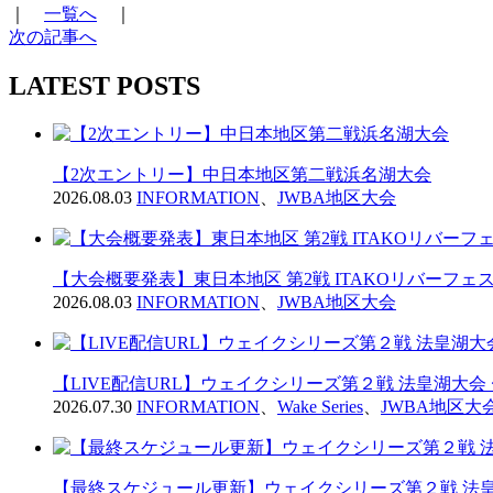
｜
一覧へ
｜
次の記事へ
LATEST POSTS
【2次エントリー】中日本地区第二戦浜名湖大会
2026.08.03
INFORMATION
、
JWBA地区大会
【大会概要発表】東日本地区 第2戦 ITAKOリバーフェス2
2026.08.03
INFORMATION
、
JWBA地区大会
【LIVE配信URL】ウェイクシリーズ第２戦 法皇湖大会
2026.07.30
INFORMATION
、
Wake Series
、
JWBA地区大
【最終スケジュール更新】ウェイクシリーズ第２戦 法皇