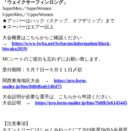
「ウェイクサーフィンロング」
SuperMen／SuperWomen
UpperMen／UpperWomen
★アッパーはハック（スナップ、オフザリップ）まで
★スーパーはエアー以上
大会概要はこちらからご確認ください
→
https://www.jwba.net/jwbacms/information/block-
biwako2019/
MCシートのご提出も忘れずにお願い致します。
受付期間：５月７日〜５月２１日〆切
関西東海地区大会 →
https://pro.form-
mailer.jp/fms/8d0dbafe146475
大会証明が必要な選手は、こちらから申請ください。
大会証明 →
https://pro.form-mailer.jp/fms/7b8fb5e6145445
【注意事項】
※エントリーにはしゅくみねっとにて2019年度JWBA会員登