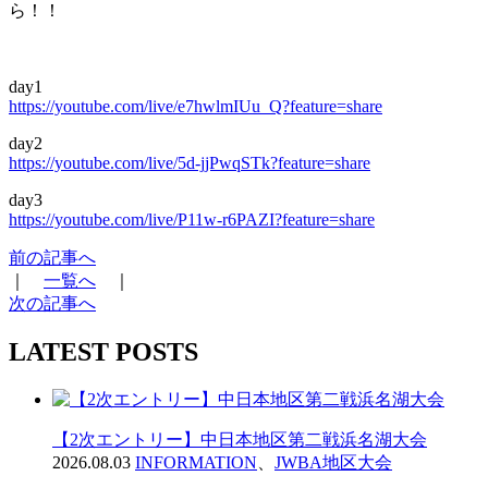
ら！！
day1
https://youtube.com/live/e7hwlmIUu_Q?feature=share
day2
https://youtube.com/live/5d-jjPwqSTk?feature=share
day3
https://youtube.com/live/P11w-r6PAZI?feature=share
前の記事へ
｜
一覧へ
｜
次の記事へ
LATEST POSTS
【2次エントリー】中日本地区第二戦浜名湖大会
2026.08.03
INFORMATION
、
JWBA地区大会