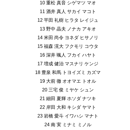
10 重松 真音 シゲマツ マオ
11 酒井 真人 サカイ マコト
12 平田 礼樹 ヒラタ レイジュ
13 野中 晶夫 ノナカ アキオ
14 米田 尚令 ヨネダ ヒサノリ
15 福森 滉大 フクモリ コウタ
16 深井 颯人 フカイ ハヤト
17 増成 健治 マスナリ ケンジ
18 豊泉 和馬 トヨイズミ カズマ
19 大前 徹 オオマエ トオル
20 三宅 俊 ミヤケ シュン
21 細田 夏輝 ホソダ ナツキ
22 岸田 大和 キシダ ヤマト
23 岩橋 愛斗 イワハシ マナト
24 南 実 ミナミ ミノル