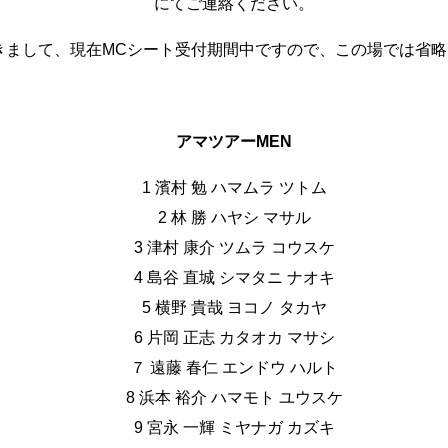
にてご連絡ください。
きまして、現在MCシート受付期間中ですので、この場では省略
アマツアーMEN
1 濱村 勉 ハマムラ ツトム
2 林 勝 ハヤシ マサル
3 津村 康介 ツムラ コウスケ
4 島谷 直城 シマタニ ナオキ
5 横野 貴哉 ヨコノ タカヤ
6 片岡 正志 カタオカ マサシ
７ 遠藤 春仁 エンドウ ハルト
8 浜本 裕介 ハマモト ユウスケ
9 宮永 一輝 ミヤナガ カズキ