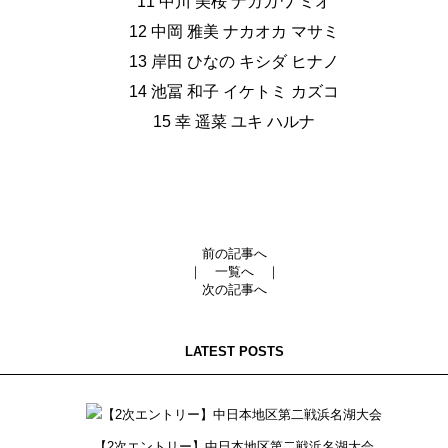
11 中川 美桜 ナカガワ ミオ
12 中岡 雅美 ナカオカ マサミ
13 岸田 ひなの キシダ ヒナノ
14 池冨 和子 イケトミ カズコ
15 幸 遥菜 ユキ ハルナ
前の記事へ
｜
一覧へ
｜
次の記事へ
LATEST POSTS
【2次エントリー】中日本地区第二戦浜名湖大会