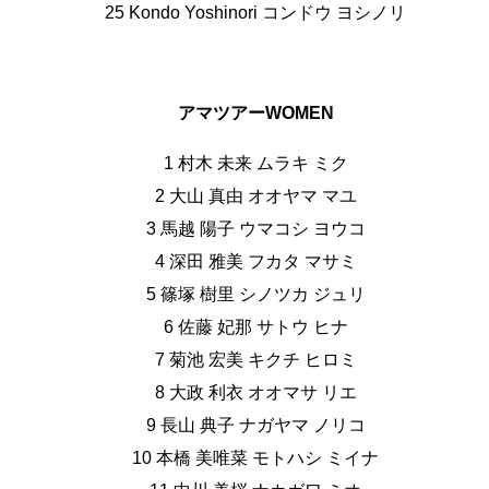
25 Kondo Yoshinori コンドウ ヨシノリ
アマツアーWOMEN
1 村木 未来 ムラキ ミク
2 大山 真由 オオヤマ マユ
3 馬越 陽子 ウマコシ ヨウコ
4 深田 雅美 フカタ マサミ
5 篠塚 樹里 シノツカ ジュリ
6 佐藤 妃那 サトウ ヒナ
7 菊池 宏美 キクチ ヒロミ
8 大政 利衣 オオマサ リエ
9 長山 典子 ナガヤマ ノリコ
10 本橋 美唯菜 モトハシ ミイナ