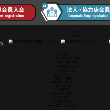
TOP
NEWS
EVENT
2026 Wake Series
JWBA地区大会
全日本選手権大会
その他の大会
RANKINGS
PRO RIDER
ABOUT JWBA
RULEBOOK
JUDGE
CA.MEMBERS
SHOP
新規会員登録
法人・協力店会員登録
大会エントリー