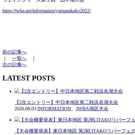
https://jwba.net/information/yamanakako2022/
前の記事へ
｜
一覧へ
｜
次の記事へ
LATEST POSTS
【2次エントリー】中日本地区第二戦浜名湖大会
2026.08.03
INFORMATION
、
JWBA地区大会
【大会概要発表】東日本地区 第2戦 ITAKOリバーフェス2