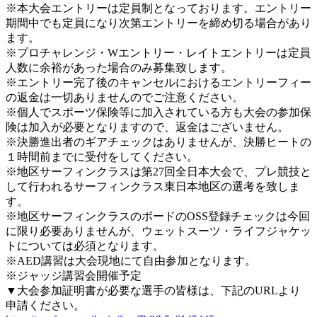
※本大会エントリーは定員制となっております。エントリー
期間中でも定員になり次第エントリーを締め切る場合があり
ます。
※プロチャレンジ・Wエントリー・レイトエントリーは定員
人数に余裕があった場合のみ募集致します。
※エントリー完了後のキャンセルにおけるエントリーフィー
の返金は一切ありませんのでご注意ください。
※個人でスポーツ保険等に加入されている方も大会の参加保
険は加入が必要となりますので、返金はございません。
※決勝進出者のギアチェックはありませんが、決勝ヒートの
１時間前までに受付をしてください。
※地区サーフィンクラスは第27回全日本大会で、プレ競技と
して行われるサーフィンクラス東日本地区の選考を致しま
す。
※地区サーフィンクラスのボードのOSS登録チェックは今回
に限り必要ありませんが、ウェットスーツ・ライフジャケッ
トについては必須となります。
※AED講習は大会現地にて自由参加となります。
※ジャッジ講習会開催予定
▼大会参加証明書が必要な選手の皆様は、下記のURLより
申請ください。