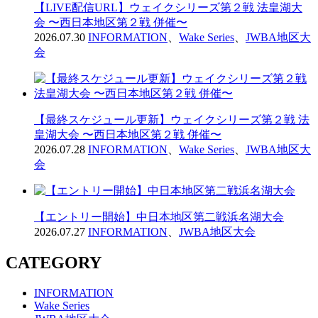
【LIVE配信URL】ウェイクシリーズ第２戦 法皇湖大
会 〜西日本地区第２戦 併催〜
2026.07.30
INFORMATION
、
Wake Series
、
JWBA地区大
会
【最終スケジュール更新】ウェイクシリーズ第２戦 法
皇湖大会 〜西日本地区第２戦 併催〜
2026.07.28
INFORMATION
、
Wake Series
、
JWBA地区大
会
【エントリー開始】中日本地区第二戦浜名湖大会
2026.07.27
INFORMATION
、
JWBA地区大会
CATEGORY
INFORMATION
Wake Series