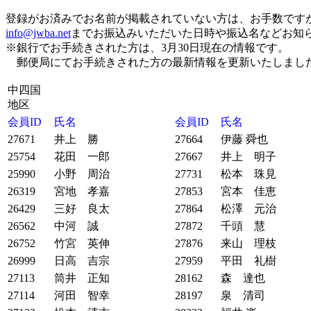
登録がお済みでお名前が掲載されていない方は、お手数です
info@jwba.net
までお振込みいただいた日時や振込名などお知
※銀行でお手続きされた方は、3月30日現在の情報です。
郵便局にてお手続きされた方の最新情報を更新いたしまし
中四国
地区
会員ID
氏名
会員ID
氏名
27671
井上 勝
27664
伊藤 舜也
25754
花田 一郎
27667
井上 明子
25990
小野 周治
27731
松本 珠見
26319
宮地 孝嘉
27853
宮本 佳恵
26429
三好 良太
27864
松澤 元治
26562
中河 誠
27872
千頭 慧
26752
竹宮 英伸
27876
来山 理枝
26999
日高 吉宗
27959
平田 礼樹
27113
筒井 正知
28162
森 達也
27114
河田 智幸
28197
泉 清司