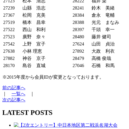
27123
松本 清志
28222
福井 楽
27239
山縣 浩志
28241
鈴木 美緒
27367
松岡 克美
28384
倉永 竜輔
27519
橋本 昌幸
28388
光元 まなみ
27522
西山 和利
28397
千頭 幸一
27523
廣野 奈々
28480
藤井 健司
27542
上野 宣子
27624
山田 貞治
27638
小林 理恵
27892
大政 利衣
27882
神谷 京子
28479
高橋 俊哉
28170
島谷 直城
27046
石橋 和馬
※2015年度から会員IDが変更となっております。
前の記事へ
｜
一覧へ
｜
次の記事へ
LATEST POSTS