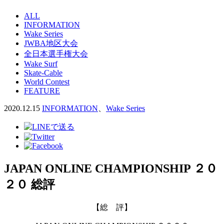
ALL
INFORMATION
Wake Series
JWBA地区大会
全日本選手権大会
Wake Surf
Skate-Cable
World Contest
FEATURE
2020.12.15
INFORMATION
、
Wake Series
JAPAN ONLINE CHAMPIONSHIP ２０
２０ 総評
【総 評】