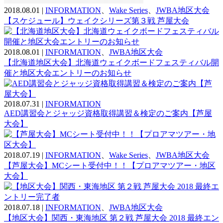
2018.08.01
|
INFORMATION
、
Wake Series
、
JWBA地区大会
【スケジュール】ウェイクシリーズ第３戦 芦屋大会
2018.08.01
|
INFORMATION
、
JWBA地区大会
【北海道地区大会】北海道ウェイクボードフェスティバル開
催と地区大会エントリーのお知らせ
2018.07.31
|
INFORMATION
AED講習会とジャッジ資格取得講習＆検定のご案内【芦屋
大会】
2018.07.19
|
INFORMATION
、
Wake Series
、
JWBA地区大会
【芦屋大会】MCシート受付中！！【プロアマツアー・地区
大会】
2018.07.18
|
INFORMATION
、
JWBA地区大会
【地区大会】関西・東海地区 第２戦 芦屋大会 2018 最終エン