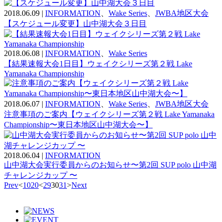
2018.06.09
|
INFORMATION
、
Wake Series
、
JWBA地区大会
【スケジュール変更】山中湖大会３日目
2018.06.08
|
INFORMATION
、
Wake Series
【結果速報大会1日目】ウェイクシリーズ第２戦 Lake
Yamanaka Championship
2018.06.07
|
INFORMATION
、
Wake Series
、
JWBA地区大会
注意事項のご案内【ウェイクシリーズ第２戦 Lake Yamanaka
Championship〜東日本地区山中湖大会〜】
2018.06.04
|
INFORMATION
山中湖大会実行委員からのお知らせ〜第2回 SUP polo 山中湖
チャレンジカップ 〜
Prev
<
10
20
<
29
30
31
>
Next