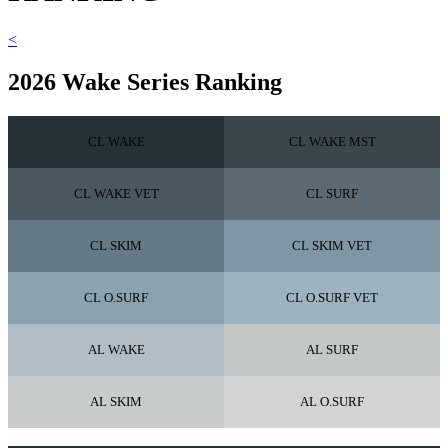
<
2026 Wake Series Ranking
CL WAKE
CL WAKE MST
CL WAKE VET
CL SURF
CL SKIM
CL SKIM VET
CL O.SURF
CL O.SURF VET
AL WAKE
AL SURF
AL SKIM
AL O.SURF