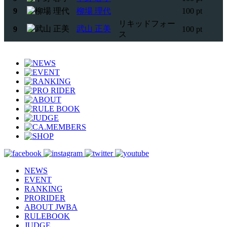
9
柳場 理代
100 pt
リキッドフォー
武山 正美
9
100 pt
ス
NEWS
EVENT
RANKING
PRORIDER
ABOUT JWBA
RULEBOOK
JUDGE