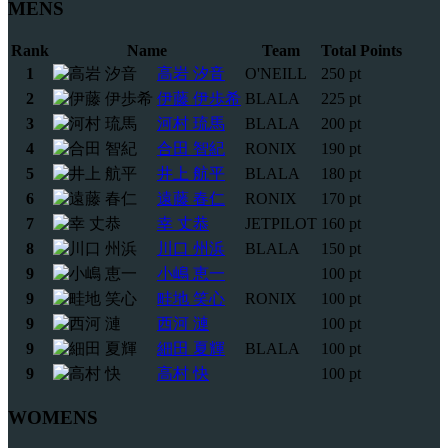
MENS
Rank
Name
Team
Total Points
1
高岩 汐音
O'NEILL
250 pt
2
伊藤 伊歩希
BLALA
225 pt
3
河村 琉馬
BLALA
200 pt
4
合田 智紀
RONIX
190 pt
5
井上 航平
BLALA
180 pt
6
遠藤 春仁
RONIX
170 pt
7
幸 丈恭
JETPILOT
160 pt
8
川口 州浜
BLALA
150 pt
9
小嶋 恵一
100 pt
9
畦地 笑心
RONIX
100 pt
9
西河 漣
100 pt
9
細田 夏輝
BLALA
100 pt
9
高村 快
100 pt
WOMENS