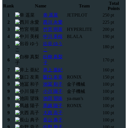
Total
Rank
Name
Team
Points
1
幸 遥菜
JETPILOT
250 pt
2
西川 永愛
225 pt
3
竹宮 明菜
HYPERLITE
200 pt
4
中川 美桜
BLALA
190 pt
出谷 ゆう
5
180 pt
こ
白柳 真梨
6
170 pt
子
7
井上 亜紀
160 pt
8
阪口 友美
RONIX
150 pt
9
池冨 和子
金子機械
100 pt
9
小川 陽子
金子機械
100 pt
9
池田 望珠
ya-man’s
100 pt
9
馬越 陽子
RONIX
100 pt
9
大西 高子
100 pt
9
長山 典子
100 pt
9
中野 蓉子
100 pt