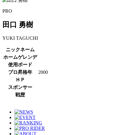
PRO
田口 勇樹
YUKI
TAGUCHI
ニックネーム
ホームゲレンデ
使用ボード
プロ昇格年
2000
ＨＰ
スポンサー
戦歴