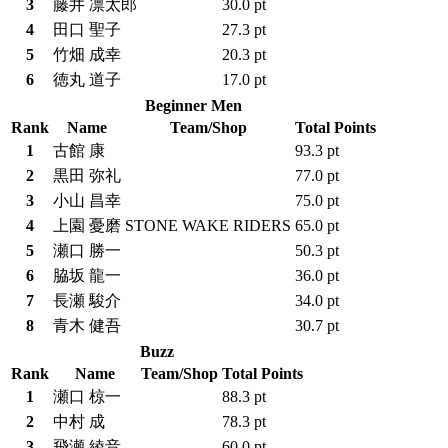
3
藤井 凛太郎
30.0 pt
4
田口 聖子
27.3 pt
5
竹畑 成幸
20.3 pt
6
徳丸 道子
17.0 pt
Beginner Men
Rank
Name
Team/Shop
Total Points
1
古館 康
93.3 pt
2
黒田 弥礼
77.0 pt
3
小山 昌幸
75.0 pt
4
上園 憂磨
STONE WAKE RIDERS
65.0 pt
5
瀬口 勝一
50.3 pt
6
脇坂 龍一
36.0 pt
7
長瀬 駿介
34.0 pt
8
青木 健吾
30.7 pt
Buzz
Rank
Name
Team/Shop
Total Points
1
瀬口 椋一
88.3 pt
2
中村 成
78.3 pt
3
飛瀬 綾音
60.0 pt