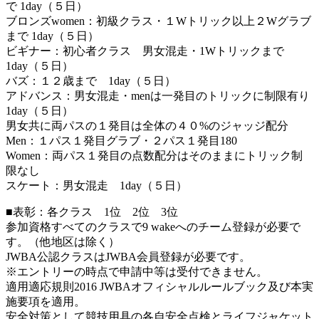
で 1day（５日）
ブロンズwomen：初級クラス・１Wトリック以上２Wグラブ
まで 1day（５日）
ビギナー：初心者クラス 男女混走・1Wトリックまで
1day（５日）
バズ：１２歳まで 1day（５日）
アドバンス：男女混走・menは一発目のトリックに制限有り
1day（５日）
男女共に両パスの１発目は全体の４０%のジャッジ配分
Men：１パス１発目グラブ・２パス１発目180
Women：両パス１発目の点数配分はそのままにトリック制
限なし
スケート：男女混走 1day（５日）
■表彰：各クラス 1位 2位 3位
参加資格すべてのクラスで9 wakeへのチーム登録が必要で
す。（他地区は除く）
JWBA公認クラスはJWBA会員登録が必要です。
※エントリーの時点で申請中等は受付できません。
適用適応規則2016 JWBAオフィシャルルールブック及び本実
施要項を適用。
安全対策として競技用具の各自安全点検とライフジャケット