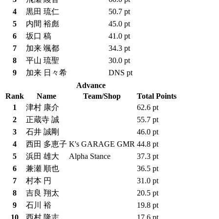
4
黒田 琉仁
50.7 pt
5
内間 裕彪
45.0 pt
6
坂口 稿
41.0 pt
7
加来 颯都
34.3 pt
8
平山 琉聖
30.0 pt
9
加来 日々希
DNS pt
Advance
Rank
Name
Team/Shop
Total Points
1
津村 康介
62.6 pt
2
正蔵寺 誠
55.7 pt
3
石井 誠剛
46.0 pt
4
西田 多恵子
K's GARAGE GMR
44.8 pt
5
浜田 雄大
Alpha Stance
37.3 pt
6
兼瀬 順也
36.5 pt
7
村本 円
31.0 pt
8
吉良 翔太
20.5 pt
9
石川 裕
19.8 pt
10
西村 隆志
17.6 pt