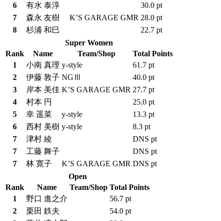
6
有水 泰淳
30.0 pt
7
森永 友樹
K’S GARAGE GMR
28.0 pt
8
杉浦 和巳
22.7 pt
Super Women
Rank
Name
Team/Shop
Total Points
1
小南 真理
y-style
61.7 pt
2
伊藤 敦子
NGⅢ
40.0 pt
3
岸本 美佳
K’S GARAGE GMR
27.7 pt
4
村本 円
25.0 pt
5
幸 遥菜
y-style
13.3 pt
6
西村 美樹
y-style
8.3 pt
7
津村 綾
DNS pt
7
工藤 舞子
DNS pt
7
林 寛子
K’S GARAGE GMR
DNS pt
Open
Rank
Name
Team/Shop
Total Points
1
野口 進之介
56.7 pt
2
栗田 鉄夫
54.0 pt