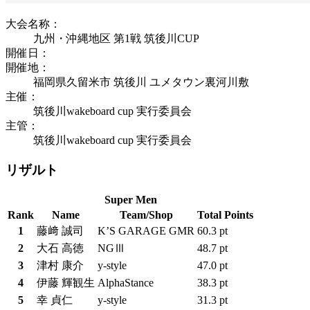
大会名称：
九州・沖縄地区 第1戦 筑後川CUP
開催日：
開催地：
福岡県久留米市 筑後川 ユメタウン裏河川敷
主催：
筑後川wakeboard cup 実行委員会
主管：
筑後川wakeboard cup 実行委員会
リザルト
Super Men
Rank
Name
Team/Shop
Total Points
1
藤﨑 誠司
K’S GARAGE GMR
60.3 pt
2
大石 高徳
NGⅢ
48.7 pt
3
津村 康介
y-style
47.0 pt
4
伊藤 輝観生
AlphaStance
38.3 pt
5
幸 貞仁
y-style
31.3 pt