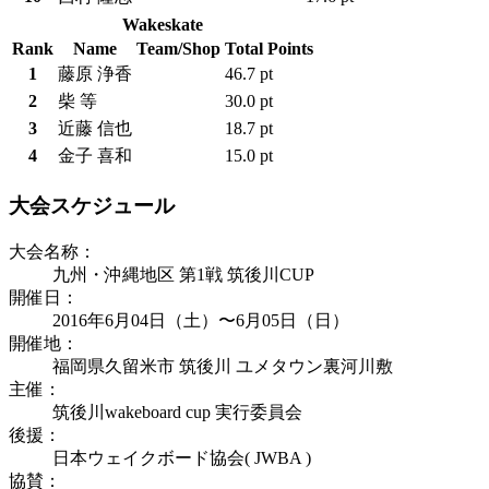
Wakeskate
Rank
Name
Team/Shop
Total Points
1
藤原 浄香
46.7 pt
2
柴 等
30.0 pt
3
近藤 信也
18.7 pt
4
金子 喜和
15.0 pt
大会スケジュール
大会名称：
九州・沖縄地区 第1戦 筑後川CUP
開催日：
2016年6月04日（土）〜6月05日（日）
開催地：
福岡県久留米市 筑後川 ユメタウン裏河川敷
主催：
筑後川wakeboard cup 実行委員会
後援：
日本ウェイクボード協会( JWBA )
協賛：